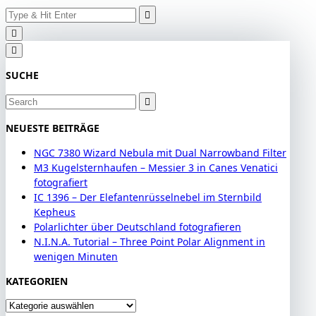
Search
Skip
for:
to
content
SUCHE
Search
for:
NEUESTE BEITRÄGE
NGC 7380 Wizard Nebula mit Dual Narrowband Filter
M3 Kugelsternhaufen – Messier 3 in Canes Venatici
fotografiert
IC 1396 – Der Elefantenrüsselnebel im Sternbild
Kepheus
Polarlichter über Deutschland fotografieren
N.I.N.A. Tutorial – Three Point Polar Alignment in
wenigen Minuten
KATEGORIEN
Kategorien