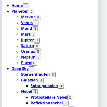
Home
Planeten
Merkur
Venus
Mond
Mars
Jupiter
Saturn
Uranus
Neptun
Pluto
Deep Sky
Sternenhaufen
Galaxien
Spiralgalaxien
Nebel
Protostellare Nebel
Reflektionsnebel