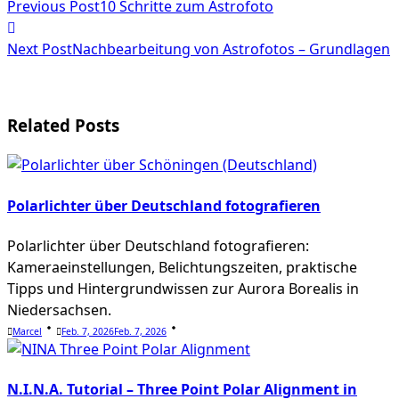
Previous Post
10 Schritte zum Astrofoto
class="nav-
subtitle
Next Post
Nachbearbeitung von Astrofotos – Grundlagen
screen-
reader-
Related Posts
text">Page</span>
Polarlichter über Deutschland fotografieren
Polarlichter über Deutschland fotografieren:
Kameraeinstellungen, Belichtungszeiten, praktische
Tipps und Hintergrundwissen zur Aurora Borealis in
Niedersachsen.
Marcel
Feb. 7, 2026
Feb. 7, 2026
N.I.N.A. Tutorial – Three Point Polar Alignment in