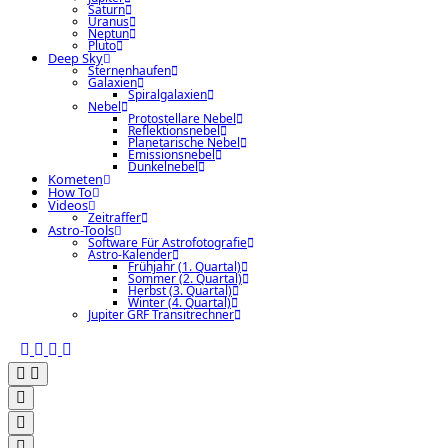
Saturn
Uranus
Neptun
Pluto
Deep Sky
Sternenhaufen
Galaxien
Spiralgalaxien
Nebel
Protostellare Nebel
Reflektionsnebel
Planetarische Nebel
Emissionsnebel
Dunkelnebel
Kometen
How To
Videos
Zeitraffer
Astro-Tools
Software Für Astrofotografie
Astro-Kalender
Frühjahr (1. Quartal)
Sommer (2. Quartal)
Herbst (3. Quartal)
Winter (4. Quartal)
Jupiter GRF Transitrechner