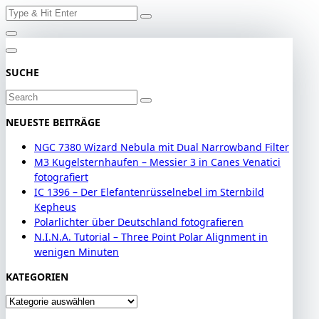
Search
Skip
for:
to
content
SUCHE
Search
for:
NEUESTE BEITRÄGE
NGC 7380 Wizard Nebula mit Dual Narrowband Filter
M3 Kugelsternhaufen – Messier 3 in Canes Venatici
fotografiert
IC 1396 – Der Elefantenrüsselnebel im Sternbild
Kepheus
Polarlichter über Deutschland fotografieren
N.I.N.A. Tutorial – Three Point Polar Alignment in
wenigen Minuten
KATEGORIEN
Kategorien