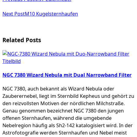
class="nav-
subtitle
Next Post
M10 Kugelsternhaufen
screen-
reader-
Related Posts
text">Page</span>
NGC 7380 Wizard Nebula mit Dual Narrowband Filter
NGC 7380, auch bekannt als Wizard Nebula oder
Zauberernebel, liegt im Sternbild Kepheus und gehört zu
den reizvollsten Motiven der nördlichen Milchstraße.
Genau genommen bezeichnet NGC 7380 den jungen
offenen Sternhaufen, während die umgebende
Nebelregion häufig als Sh2-142 katalogisiert wird. In der
Astrofotografie werden Sternhaufen und Nebel meist