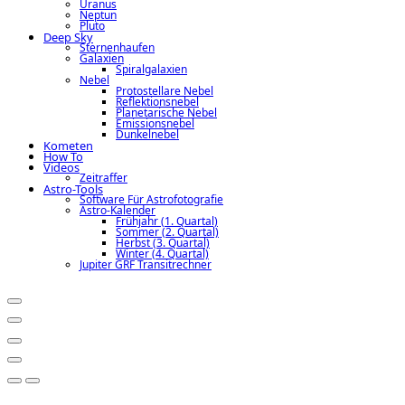
Uranus
Neptun
Pluto
Deep Sky
Sternenhaufen
Galaxien
Spiralgalaxien
Nebel
Protostellare Nebel
Reflektionsnebel
Planetarische Nebel
Emissionsnebel
Dunkelnebel
Kometen
How To
Videos
Zeitraffer
Astro-Tools
Software Für Astrofotografie
Astro-Kalender
Frühjahr (1. Quartal)
Sommer (2. Quartal)
Herbst (3. Quartal)
Winter (4. Quartal)
Jupiter GRF Transitrechner