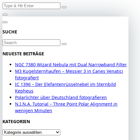
Search
Skip
for:
to
content
SUCHE
Search
for:
NEUESTE BEITRÄGE
NGC 7380 Wizard Nebula mit Dual Narrowband Filter
M3 Kugelsternhaufen – Messier 3 in Canes Venatici
fotografiert
IC 1396 – Der Elefantenrüsselnebel im Sternbild
Kepheus
Polarlichter über Deutschland fotografieren
N.I.N.A. Tutorial – Three Point Polar Alignment in
wenigen Minuten
KATEGORIEN
Kategorien