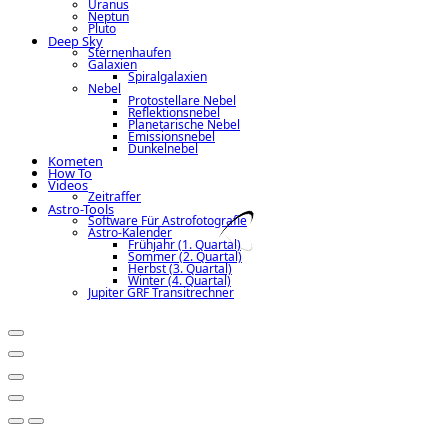
Uranus
Neptun
Pluto
Deep Sky
Sternenhaufen
Galaxien
Spiralgalaxien
Nebel
Protostellare Nebel
Reflektionsnebel
Planetarische Nebel
Emissionsnebel
Dunkelnebel
Kometen
How To
Videos
Zeitraffer
Astro-Tools
Software Für Astrofotografie
Astro-Kalender
Frühjahr (1. Quartal)
Sommer (2. Quartal)
Herbst (3. Quartal)
Winter (4. Quartal)
Jupiter GRF Transitrechner