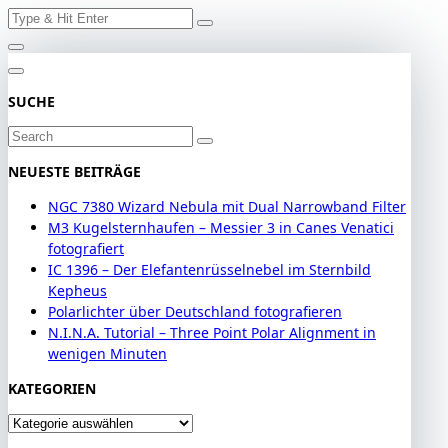
Search
Skip
for:
to
content
SUCHE
Search
for:
NEUESTE BEITRÄGE
NGC 7380 Wizard Nebula mit Dual Narrowband Filter
M3 Kugelsternhaufen – Messier 3 in Canes Venatici
fotografiert
IC 1396 – Der Elefantenrüsselnebel im Sternbild
Kepheus
Polarlichter über Deutschland fotografieren
N.I.N.A. Tutorial – Three Point Polar Alignment in
wenigen Minuten
KATEGORIEN
Kategorien