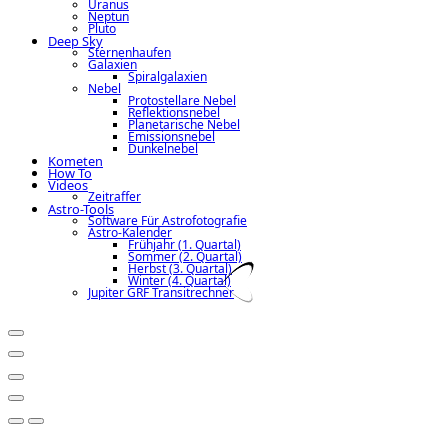
Uranus
Neptun
Pluto
Deep Sky
Sternenhaufen
Galaxien
Spiralgalaxien
Nebel
Protostellare Nebel
Reflektionsnebel
Planetarische Nebel
Emissionsnebel
Dunkelnebel
Kometen
How To
Videos
Zeitraffer
Astro-Tools
Software Für Astrofotografie
Astro-Kalender
Frühjahr (1. Quartal)
Sommer (2. Quartal)
Herbst (3. Quartal)
Winter (4. Quartal)
Jupiter GRF Transitrechner