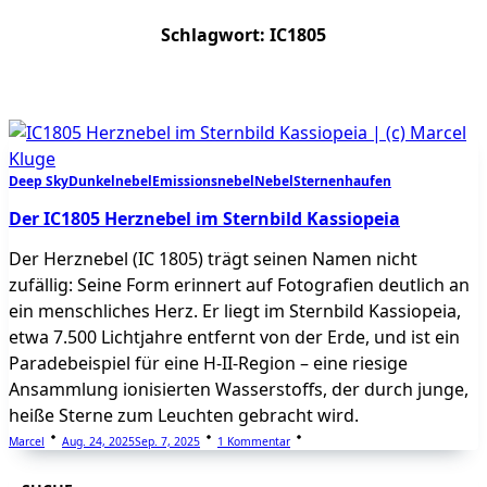
Schlagwort:
IC1805
Deep Sky
Dunkelnebel
Emissionsnebel
Nebel
Sternenhaufen
Der IC1805 Herznebel im Sternbild Kassiopeia
Der Herznebel (IC 1805) trägt seinen Namen nicht
zufällig: Seine Form erinnert auf Fotografien deutlich an
ein menschliches Herz. Er liegt im Sternbild Kassiopeia,
etwa 7.500 Lichtjahre entfernt von der Erde, und ist ein
Paradebeispiel für eine H-II-Region – eine riesige
Ansammlung ionisierten Wasserstoffs, der durch junge,
heiße Sterne zum Leuchten gebracht wird.
Zu
Marcel
Aug. 24, 2025
Sep. 7, 2025
1 Kommentar
Der
IC1805
Herznebel