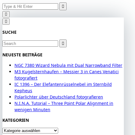
Search
Skip
for:
to
content
SUCHE
Search
for:
NEUESTE BEITRÄGE
NGC 7380 Wizard Nebula mit Dual Narrowband Filter
M3 Kugelsternhaufen – Messier 3 in Canes Venatici
fotografiert
IC 1396 – Der Elefantenrüsselnebel im Sternbild
Kepheus
Polarlichter über Deutschland fotografieren
N.I.N.A. Tutorial – Three Point Polar Alignment in
wenigen Minuten
KATEGORIEN
Kategorien