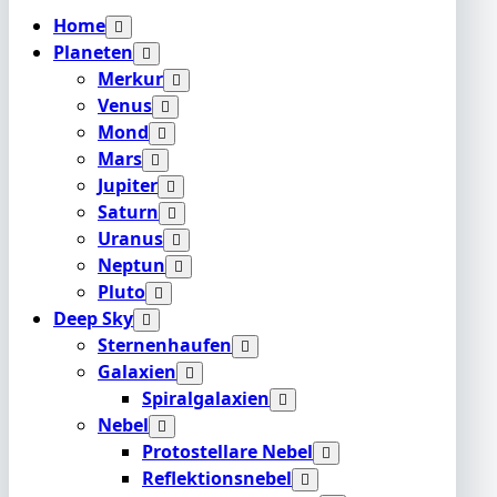
Home
Planeten
Merkur
Venus
Mond
Mars
Jupiter
Saturn
Uranus
Neptun
Pluto
Deep Sky
Sternenhaufen
Galaxien
Spiralgalaxien
Nebel
Protostellare Nebel
Reflektionsnebel