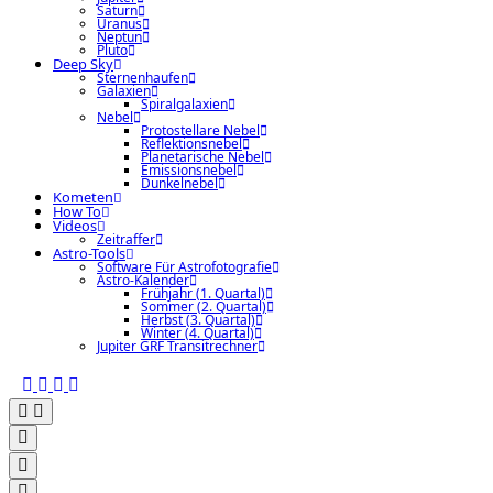
Saturn
Uranus
Neptun
Pluto
Deep Sky
Sternenhaufen
Galaxien
Spiralgalaxien
Nebel
Protostellare Nebel
Reflektionsnebel
Planetarische Nebel
Emissionsnebel
Dunkelnebel
Kometen
How To
Videos
Zeitraffer
Astro-Tools
Software Für Astrofotografie
Astro-Kalender
Frühjahr (1. Quartal)
Sommer (2. Quartal)
Herbst (3. Quartal)
Winter (4. Quartal)
Jupiter GRF Transitrechner